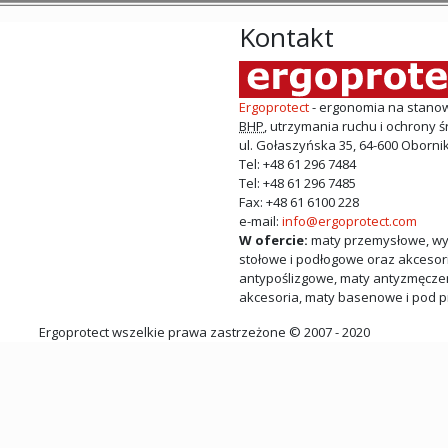
Kontakt
Ergoprotect
- ergonomia na stanowi
BHP
, utrzymania ruchu i ochrony 
ul.
Gołaszyńska 35
,
64-600
Obornik
Tel:
+48 61 296 7484
Tel:
+48 61 296 7485
Fax
:
+48 61 6100 228
e-mail:
info@ergoprotect.com
W ofercie:
maty przemysłowe
,
wy
stołowe i podłogowe oraz akcesor
antypoślizgowe
,
maty antyzmęcze
akcesoria
,
maty basenowe i pod p
Ergoprotect wszelkie prawa zastrzeżone © 2007 - 2020