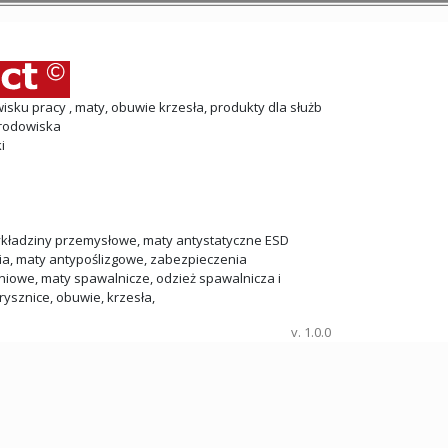
sku pracy , maty, obuwie krzesła, produkty dla służb
środowiska
i
kładziny przemysłowe
,
maty antystatyczne ESD
ia
,
maty antypoślizgowe, zabezpieczenia
niowe
,
maty spawalnicze, odzież spawalnicza i
rysznice
,
obuwie
,
krzesła
,
v. 1.0.0