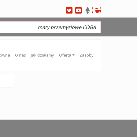
maty przemysłowe COBA
łówna
O nas
Jak działamy
Oferta
Zasoby