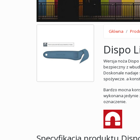
Główna
Prod
Dispo L
Wersja noża Dispo 
bezpieczny z wbud
Doskonale nadaje 
spożywcze. a konst
Bardzo mocna konst
wykonana jedynie 
oznaczenie.
Specyfikacja produktu Disp