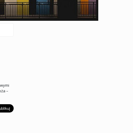
owymi
oża –