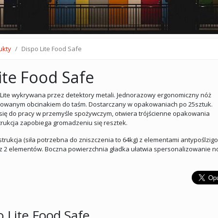
ukty
Dispo Lite Food Safe
ite Food Safe
Lite wykrywana przez detektory metali. Jednorazowy ergonomiczny nóż
owanym obcinakiem do taśm. Dostarczany w opakowaniach po 25sztuk.
się do pracy w przemyśle spożywczym, otwiera trójścienne opakowania
rukcja zapobiega gromadzeniu się resztek.
rukcja (siła potrzebna do zniszczenia to 64kg) z elementami antypoślzig
z 2 elementów. Boczna powierzchnia gładka ułatwia spersonalizowanie n
o Lite Food Safe