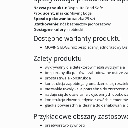
Nazwa produktu
: Dispo Lite Food Safe
Producent, marka
: Moving Edge
Sposób pakowania
: paczka 25 szt
Użytkowanie
: nóż bezpieczny jednorazowy
Dostępne kolory
: niebieski
Dostępne warianty produktu
MOVING EDGE nóż bezpieczny jednorazowy Dispo
Zalety produktu
wykrywalny dla detektorów metali wytrzymała
bezpieczny dla palców – zabudowane ostrze 
prosta i trwała konstrukcja
konstrukcja zapobiega gromadzeniu się resztek
niezwykle trwały - siła potrzebna do zniszczeni
nadaje się do otwierania trójściennych opakow
konstrukcja złożona jedynie z dwóch elementów
gładka powierzchnia idealna do oznakowania id
Przykładowe obszary zastosow
przetwórstwo żywności