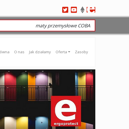
maty przemysłowe COBA
łówna
O nas
Jak działamy
Oferta
Zasoby