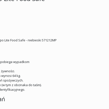
 Lite Food Safe - niebieski 571212MP
zapobiega wypadkom
 żywności.
a wynosi 64 kg.
ań spożywczych.
 (w tym z obcinaka do taśm).
entyfikacyjnego.
ań