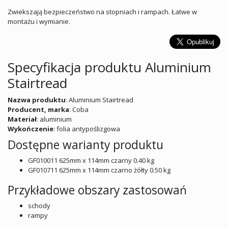
Zwiekszają bezpieczeństwo na stopniach i rampach. Łatwe w
montażu i wymianie.
Specyfikacja produktu Aluminium
Stairtread
Nazwa produktu
: Aluminium Stairtread
Producent, marka
: Coba
Materiał
: aluminium
Wykończenie
: folia antypoślizgowa
Dostępne warianty produktu
GF010011 625mm x 114mm czarny 0.40 kg
GF010711 625mm x 114mm czarno żółty 0.50 kg
Przykładowe obszary zastosowań
schody
rampy