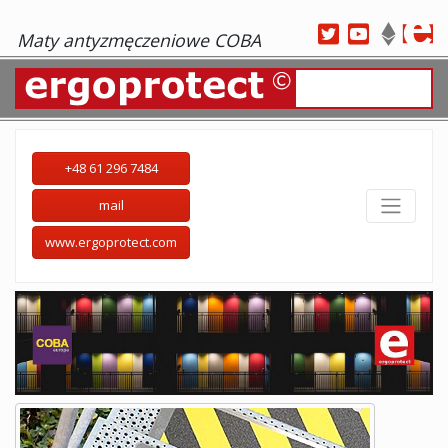
Maty antyzmęczeniowe COBA
+48 61 296 7484
mail
www.ergoprotect.com